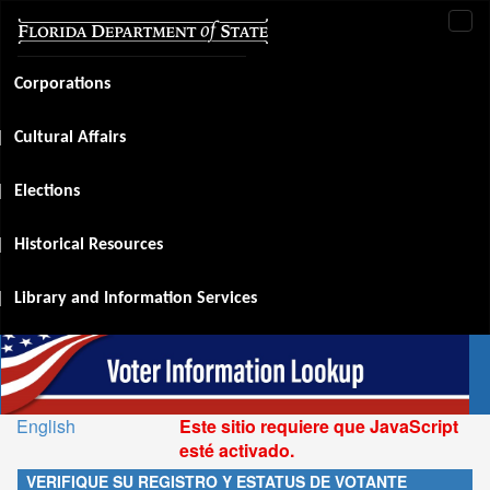
Tog
navi
Corporations
Cultural Affairs
Elections
Historical Resources
Library and Information Services
English
Este sitio requiere que JavaScript
esté activado.
VERIFIQUE SU REGISTRO Y ESTATUS DE VOTANTE